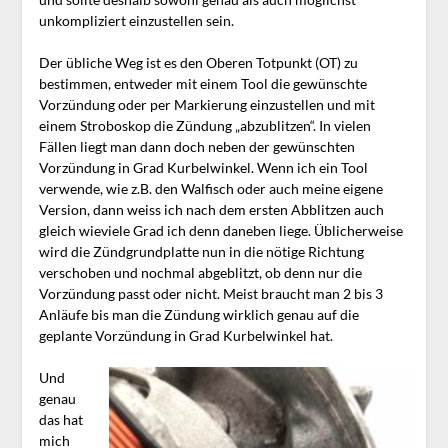
unkompliziert einzustellen sein.
Der übliche Weg ist es den Oberen Totpunkt (OT) zu
bestimmen, entweder mit einem Tool die gewünschte
Vorzündung oder per Markierung einzustellen und mit
einem Stroboskop die Zündung „abzublitzen“. In vielen
Fällen liegt man dann doch neben der gewünschten
Vorzündung in Grad Kurbelwinkel. Wenn ich ein Tool
verwende, wie z.B. den Walfisch oder auch meine eigene
Version, dann weiss ich nach dem ersten Abblitzen auch
gleich wieviele Grad ich denn daneben liege. Üblicherweise
wird die Zündgrundplatte nun in die nötige Richtung
verschoben und nochmal abgeblitzt, ob denn nur die
Vorzündung passt oder nicht. Meist braucht man 2 bis 3
Anläufe bis man die Zündung wirklich genau auf die
geplante Vorzündung in Grad Kurbelwinkel hat.
Und
genau
das hat
mich